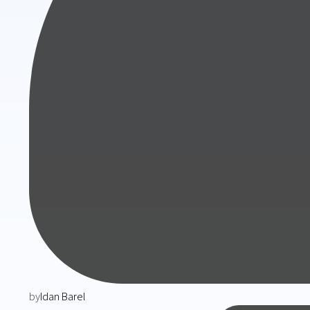
by
Idan Barel