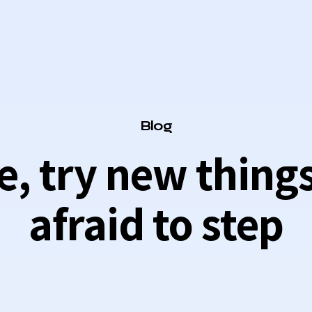
Category
Blog
e, try new things
afraid to step