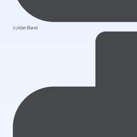
by
Idan Barel