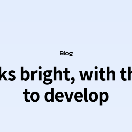
Category
Blog
ks bright, with t
to develop