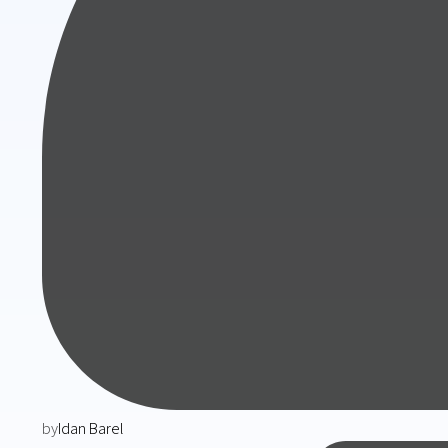
by
Idan Barel