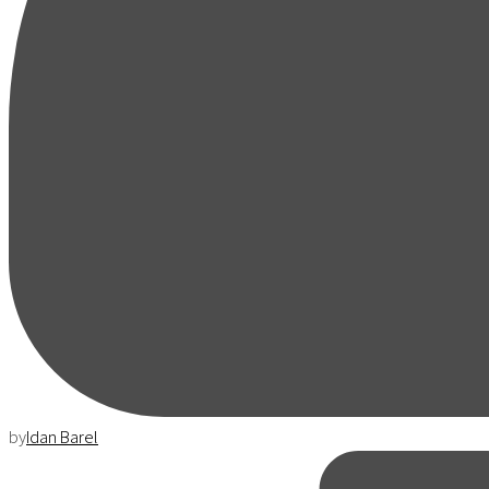
by
Idan Barel