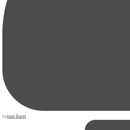
by
Idan Barel