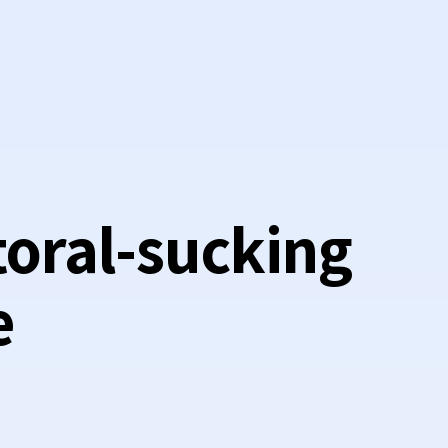
itoral-sucking
e