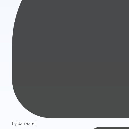
by
Idan Barel