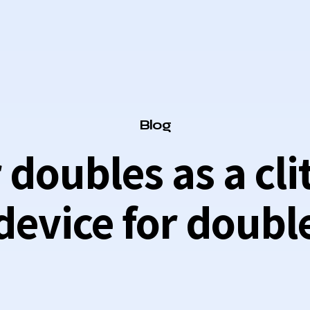
Category
Blog
 doubles as a cl
device for doubl