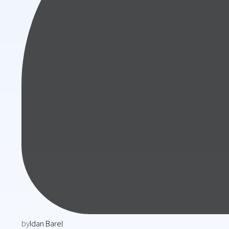
by
Idan Barel