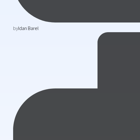
by
Idan Barel