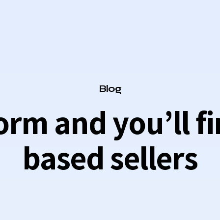
Category
Blog
form and you’ll f
based sellers