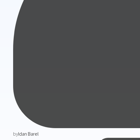
by
Idan Barel