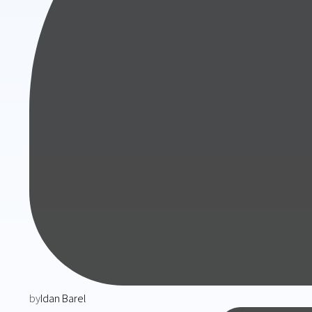
by
Idan Barel