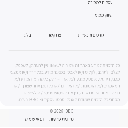
עסקים למסירה
שיווק ממומן
קורסים והכשרות
צרו קשר
בלוג
כל הזכויות למידע באתר זה שמורות לIBBC ואין להעתיק, לשכפל,
לצלם, לתרגם, לקלוט ו/או לאכסן במאגר מידע בכל דרך ו/או אמצעי
מכני, דיגיטלי, אופטי, מגנטי ו/או אחר – חלק כלשהו מן המידע ו/או
המאמרים ו/או התמונות ו/או האיורים ו/או כל תוכן אחר שצורף ו/או
נכלל באתר אינטרנט זה, בין אם לשימוש פנימי ו/או לשימוש
מסחרי.כל הזכויות שמורות לאנגלו סכסון עסקים ואו IBBC בע"מ.
© 2026
IBBC
מדיניות פרטיות
תנאי שימוש