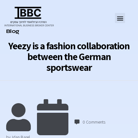
Category
Blog
Yeezy is a fashion collaboration
between the German
sportswear
0
Comments
by
Idan Barel