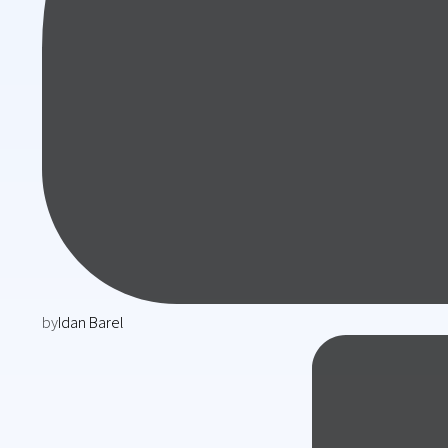
by
Idan Barel